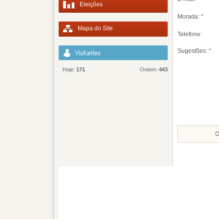
Eleições
Morada: *
Mapa do Site
Telefone:
Sugestões: *
Hoje:
171
Ontem:
443
O