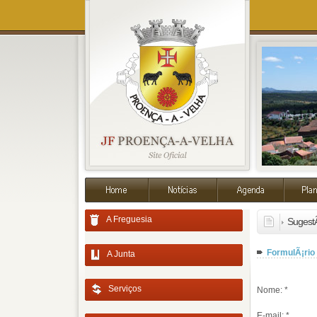
A Freguesia
Sugest
FormulÃ¡rio
A Junta
Serviços
Nome: *
E-mail: *